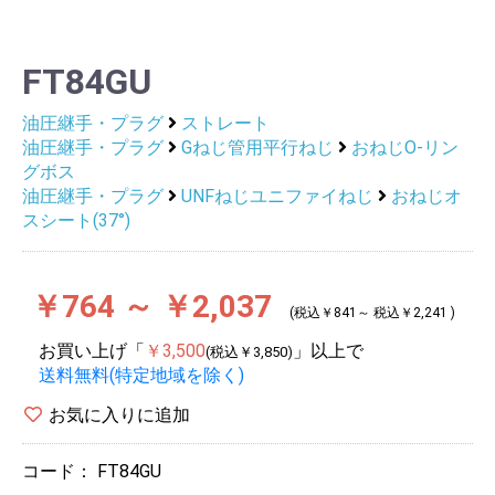
FT84GU
油圧継手・プラグ
ストレート
油圧継手・プラグ
Gねじ管用平行ねじ
おねじO-リン
グボス
油圧継手・プラグ
UNFねじユニファイねじ
おねじオ
スシート(37°)
￥764 ～ ￥2,037
(税込￥841～ 税込￥2,241 )
お買い上げ「
￥3,500
」以上で
(税込￥3,850)
送料無料(特定地域を除く)
お気に入りに追加
コード：
FT84GU