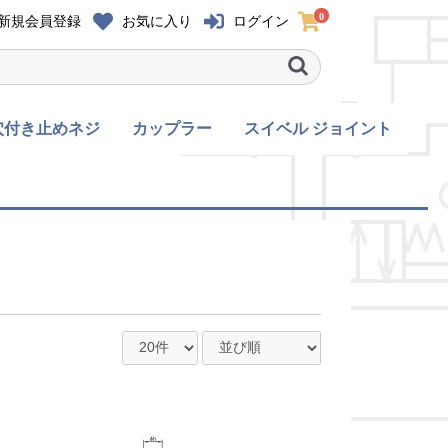
0
新規会員登録
お気に入り
ログイン
穴付き止めネジ
カップラー
スイベル ジョイント
穴付き止めネ
黒染め
ユニクロ
クロメート
三価白色クロメート
三価黒色クロメート
六角穴付きボルト 全
黒染め
ユニクロ
クロメート
三価白色クロメート
六角穴付きボタンボル
黒染め
ユニクロ
クロメート
三価白色クロメート
六角穴付き皿ボルト
くぼみ先
平先
六角穴付き止めネジ
カプラ
カプラ(嵌合部形状違
カップラー 全て
て
ト 全て
全て
全て
い)