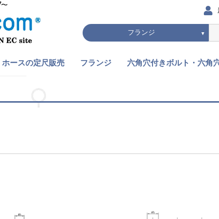
▼
ホースの定尺販売
フランジ
六角穴付きボルト・六角
ホー
ホー
て
、
ゴムホース
セルフィットホース
プッシュオンホース
ホースの定尺販売 全
油圧フランジ
JISフランジ
フランジ
全て
六角穴付きボルト
六角穴付きボタンボルト
六角穴付き皿ボルト
六角穴付き止めネジ
六角穴付きボルト・六角
アクトシリーズ
て
ジ 全て