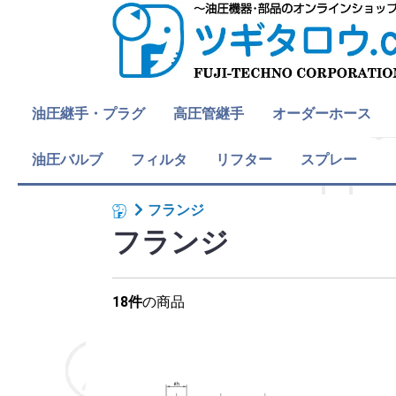
油圧継手・プラグ
高圧管継手
オーダーホース
プラグ・キャップ
ストレート
エルボ
チーズ
ステンレス継手
OPWF継手
BRIDGESTONEアダプ
Gねじ
R/Rcねじ
Mねじ
UNFねじ
NPTねじ
油圧継手・プラグ 全
油圧バルブ
フィルタ
おねじ
おねじ
めねじ(ユニオン)
めねじ(ユニオン)
おねじ
おねじ
めねじ
Gねじ
おねじ
めねじ
R/Rcねじ
おねじ
めねじ(ユニオン)
Mねじ
おねじ
めねじ(ユニオン)
おねじ
おねじ
おねじ
UNFねじ
おねじ
NPTねじ
リフター
油圧ホース・ゴム
油圧ホース・樹脂
各種流体ホース
オーダーホース 全
スプレー
(水
タ
管用平行ねじ
管用テーパねじ
メートルねじ
ユニファイねじ
アメリカ管用テーパね
て
オスシート(30°)
メスシート(30°)
オスシート(30°)
メスシート(30°)
O-リングボス
O-リングボス(アジャ
O-リングポート
管用平行ねじ 全て
R
Rc
管用テーパねじ 全て
オスシート(30°)
メスシート(30°)
メートルねじ 全て
オスシート(37°)
メスシート(37°)
O-リングボス
O-リングボス(アジャ
ORS
ユニファイねじ 全て
アメリカ管用テーパね
ス
ス
エアー他)
じ
スタブル)
スタブル)
じ 全て
スロットルチェックバ
デ・コ・バルブ
フロー・デバイダー・
スローリターンバルブ
油圧バルブ 全て
カートリッジフィルタ
フィルタ 全て
ハンドパレット
リフターBX・リベラ
カンガルーリフター
反転機
トラバーリフト
スクーパー
テーブルリフト
ライトリフター
リフター 全て
フランジ
ルブ
バルブ
ー
フランジ
18件
の商品