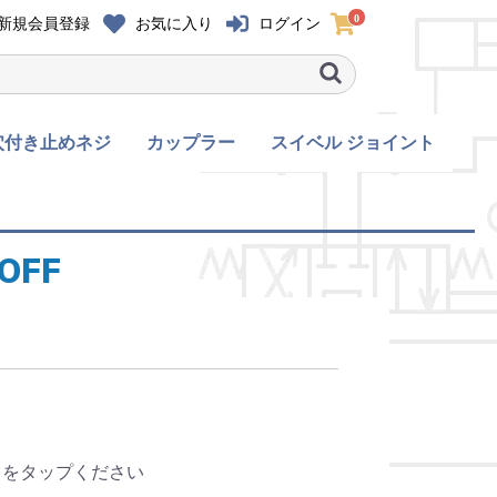
0
新規会員登録
お気に入り
ログイン
穴付き止めネジ
カップラー
スイベル ジョイント
穴付き止めネ
黒染め
ユニクロ
クロメート
三価白色クロメート
三価黒色クロメート
六角穴付きボルト 全
黒染め
ユニクロ
クロメート
三価白色クロメート
六角穴付きボタンボル
黒染め
ユニクロ
クロメート
三価白色クロメート
六角穴付き皿ボルト
くぼみ先
平先
六角穴付き止めネジ
カプラ
カプラ(嵌合部形状違
カップラー 全て
て
ト 全て
全て
全て
い)
FF
加」をタップください