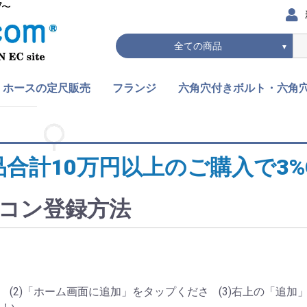
▼
ホースの定尺販売
フランジ
六角穴付きボルト・六角
ホー
ホー
て
、
ゴムホース
セルフィットホース
プッシュオンホース
ホースの定尺販売 全
油圧フランジ
JISフランジ
フランジ
全て
六角穴付きボルト
六角穴付きボタンボルト
六角穴付き皿ボルト
六角穴付き止めネジ
六角穴付きボルト・六角
アクトシリーズ
て
ジ 全て
品合計10万円以上のご購入で3%O
コン登録方法
(2)「ホーム画面に追加」をタップくださ
(3)右上の「追
い