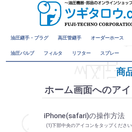
油圧継手・プラグ
高圧管継手
オーダーホース
プラグ・キャップ
ストレート
エルボ
チーズ
ステンレス継手
OPWF継手
BRIDGESTONEアダプ
Gねじ
R/Rcねじ
Mねじ
UNFねじ
NPTねじ
油圧継手・プラグ 全
油圧バルブ
フィルタ
おねじ
おねじ
めねじ(ユニオン)
めねじ(ユニオン)
おねじ
おねじ
めねじ
Gねじ
おねじ
めねじ
R/Rcねじ
おねじ
めねじ(ユニオン)
Mねじ
おねじ
めねじ(ユニオン)
おねじ
おねじ
おねじ
UNFねじ
おねじ
NPTねじ
リフター
油圧ホース・ゴム
油圧ホース・樹脂
各種流体ホース
オーダーホース 全
スプレー
(水
タ
管用平行ねじ
管用テーパねじ
メートルねじ
ユニファイねじ
アメリカ管用テーパね
て
オスシート(30°)
メスシート(30°)
オスシート(30°)
メスシート(30°)
O-リングボス
O-リングボス(アジャ
O-リングポート
管用平行ねじ 全て
R
Rc
管用テーパねじ 全て
オスシート(30°)
メスシート(30°)
メートルねじ 全て
オスシート(37°)
メスシート(37°)
O-リングボス
O-リングボス(アジャ
ORS
ユニファイねじ 全て
アメリカ管用テーパね
ス
ス
エアー他)
じ
スタブル)
スタブル)
じ 全て
スロットルチェックバ
デ・コ・バルブ
フロー・デバイダー・
スローリターンバルブ
油圧バルブ 全て
カートリッジフィルタ
フィルタ 全て
ハンドパレット
リフターBX・リベラ
カンガルーリフター
反転機
トラバーリフト
スクーパー
テーブルリフト
ライトリフター
リフター 全て
商
ルブ
バルブ
ー
ホーム画面へのアイ
iPhone(safari)の操作方法
(1)下部中央のアイコンをタップください