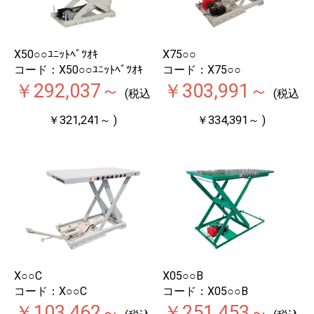
X50○○ﾕﾆｯﾄﾍﾞﾂｵｷ
X75○○
コード：X50○○ﾕﾆｯﾄﾍﾞﾂｵｷ
コード：X75○○
￥292,037～
￥303,991～
(税込
(税込
￥321,241～ )
￥334,391～ )
X○○C
X05○○B
コード：X○○C
コード：X05○○B
￥103,462～
￥251,453～